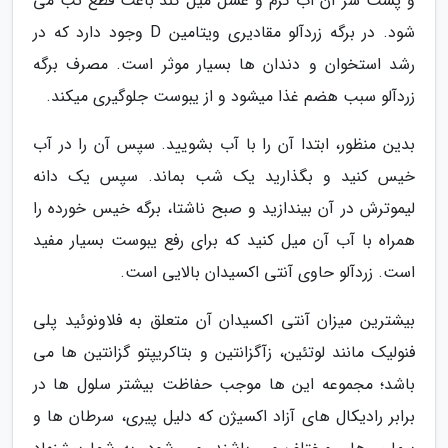
و پشت سر آن آب گرم و عسل میل کند باعث قطع تب می
شود. در برگه زردآلو مقادیری ویتامین D وجود دارد که در
رشد استخوان و دندان ها بسیار موثر است. مصرف برگه
زردآلو سبب هضم غذا میشود و از یبوست جلوگیری میکند.
بدین منظور، ابتدا آن را با آب بشویید. سپس آن را در آب
خیس کنید و بگذارید یک شب بماند. سپس یک دانه
لیموترش در آن بیندازید و صبح ناشتا، برگه خیس خورده را
همراه با آب آن میل کنید که برای رفع یبوست بسیار مفید
است. زردآلو حاوی آنتی اکسیدان بالایی است.
بیشترین میزان آنتی اکسیدان آن متعلق به فلاونوئید پلی
فنولیک مانند لوتئین، زآگزانتین و بتاکریپتو گزانتین ها می
باشد؛ مجموعه این ها موجب حفاظت بیشتر سلول ها در
برابر رادیکال های آزاد اکسیژن که دلیل پیری، سرطان ها و