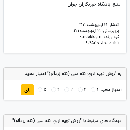
منبع: باشگاه خبرنگاران جوان
انتشار:
21 اردیبهشت 1401
بروزرسانی:
21 اردیبهشت 1401
گردآورنده:
kurdeblog.ir
شناسه مطلب: 80952
به "روش تهیه اریح کته سی (کته زردآلو)" امتیاز دهید
امتیاز دهید:
1
2
3
4
5
رای
دیدگاه های مرتبط با "روش تهیه اریح کته سی (کته زردآلو)"