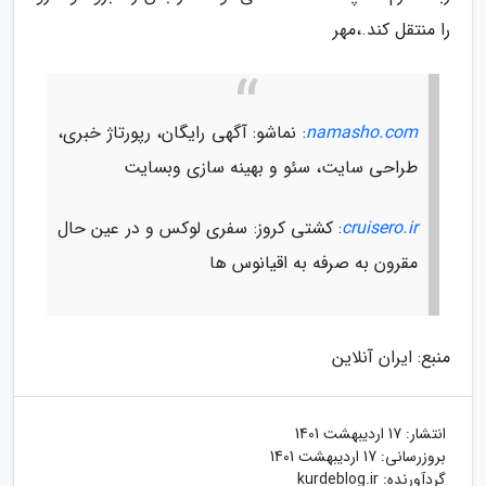
را منتقل کند.،مهر
namasho.com
: نماشو: آگهی رایگان، رپورتاژ خبری،
طراحی سایت، سئو و بهینه سازی وبسایت
cruisero.ir
: کشتی کروز: سفری لوکس و در عین حال
مقرون به صرفه به اقیانوس ها
منبع: ایران آنلاین
انتشار:
17 اردیبهشت 1401
بروزرسانی:
17 اردیبهشت 1401
گردآورنده:
kurdeblog.ir