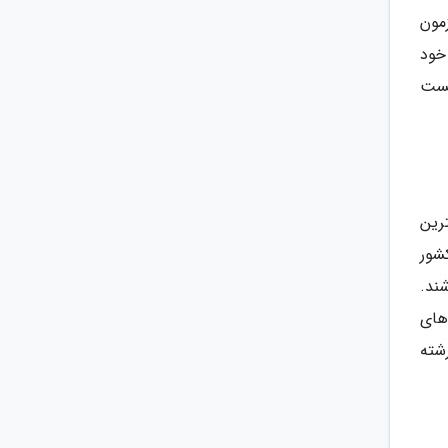
مون
خود
یست
مثال فقط 39 موسسه از بهترین
شور
شند.
اه های
شته