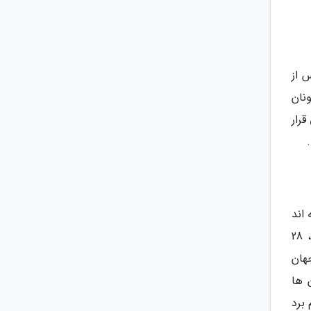
 از
نان
قرار
اند
خود را در میان بهترین ها جای دهند. در مجموع 98 دانشگاه عالی پزشکی را در آسیا می توان یافت که از این تعداد، 28
ی برتر جهان
پن جزو بهترین ها
 توان 3 دانشگاه را نام برد