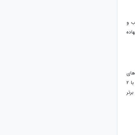
ب و
پور سال جاری، در رتبه 23 جهانی نهاده
های
برزیل در این مورد حرف اول را می زنند. در برزیل 15 دانشگاه، در مکزیک 4 دانشگاه، شیلی با 3 دانشگاه و آرژانتین با 2
رتر