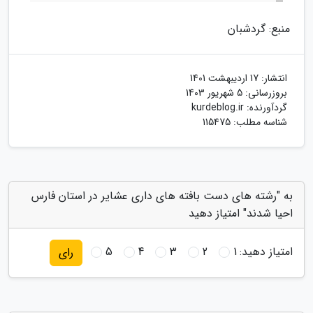
منبع: گردشبان
انتشار:
17 اردیبهشت 1401
بروزرسانی:
5 شهریور 1403
گردآورنده:
kurdeblog.ir
شناسه مطلب: 115475
به "رشته های دست بافته های داری عشایر در استان فارس
احیا شدند" امتیاز دهید
امتیاز دهید:
1
2
3
4
5
رای