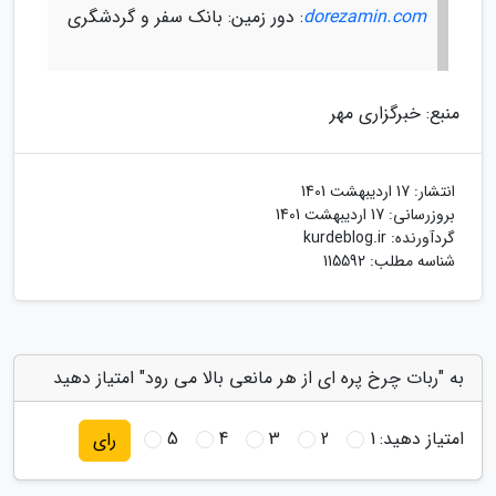
dorezamin.com
: دور زمین: بانک سفر و گردشگری
منبع: خبرگزاری مهر
انتشار:
17 اردیبهشت 1401
بروزرسانی:
17 اردیبهشت 1401
گردآورنده:
kurdeblog.ir
شناسه مطلب: 115592
به "ربات چرخ پره ای از هر مانعی بالا می رود" امتیاز دهید
امتیاز دهید:
1
2
3
4
5
رای