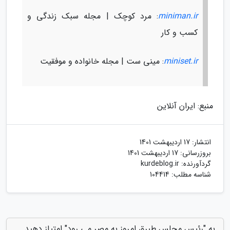
miniman.ir
: مرد کوچک | مجله سبک زندگی و
کسب و کار
miniset.ir
: مینی ست | مجله خانواده و موفقیت
منبع: ایران آنلاین
انتشار:
17 اردیبهشت 1401
بروزرسانی:
17 اردیبهشت 1401
گردآورنده:
kurdeblog.ir
شناسه مطلب: 104414
به "رئیس مجلس طبرق امروز به مصر می رود" امتیاز دهید