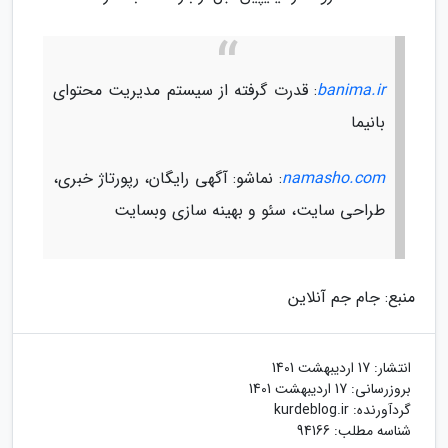
banima.ir
: قدرت گرفته از سیستم مدیریت محتوای
بانیما
namasho.com
: نماشو: آگهی رایگان، رپورتاژ خبری،
طراحی سایت، سئو و بهینه سازی وبسایت
منبع: جام جم آنلاین
انتشار:
17 اردیبهشت 1401
بروزرسانی:
17 اردیبهشت 1401
گردآورنده:
kurdeblog.ir
شناسه مطلب: 94166