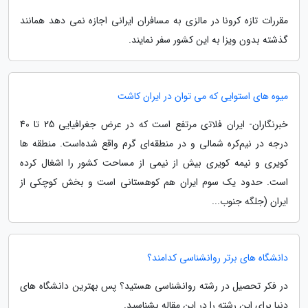
مقررات تازه کرونا در مالزی به مسافران ایرانی اجازه نمی دهد همانند
گذشته بدون ویزا به این کشور سفر نمایند.
میوه های استوایی که می توان در ایران کاشت
خبرنگاران- ﺍﻳﺮﺍﻥ ﻓﻼﺗی ﻣﺮﺗﻔﻊ است ﮐﻪ ﺩﺭ ﻋﺮﺽ ﺟﻐﺮﺍﻓﻴﺎﻳﯽ 25 تا 40
درجه ﺩﺭ ﻧﻴﻢﮐﺮﻩ ﺷﻤﺎﻟﯽ ﻭ ﺩﺭ ﻣﻨﻄﻘﻪای ﮔﺮم ﻭﺍﻗﻊ ﺷﺪﻩﺍﺳﺖ. منطقه ها
کویری و نیمه کویری بیش از نیمی از مساحت کشور را اشغال کرده
است. حدود یک سوم ایران هم کوهستانی است و بخش کوچکی از
ایران (جلگه جنوب...
دانشگاه های برتر روانشناسی کدامند؟
در فکر تحصیل در رشته روانشناسی هستید؟ پس بهترین دانشگاه های
دنیا برای این رشته را در این مقاله بشناسید.