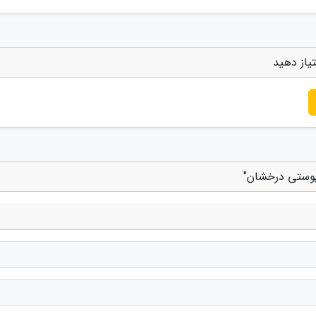
یاز دهید
 پوستی درخشان"