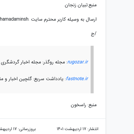
منبع:تبیان زنجان
ارسال به وسیله کاربر محترم سایت :mohamadaminsh
/ج
rugozar.ir
: مجله روگذر: مجله اخبار گردشگری
fastnote.ir
: یادداشت سریع: گلچین اخبار و مق
منبع: راسخون
انتشار:
17 اردیبهشت 1401
بروزرسانی:
17 اردیبهشت 1401