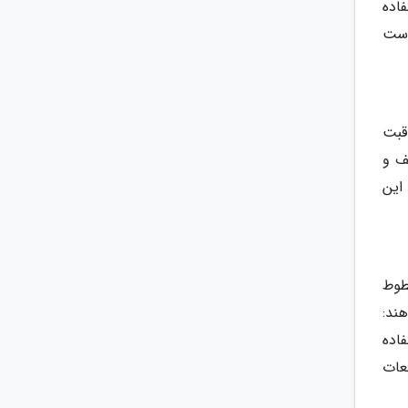
اده
وست
قبت
ف و
این
طوط
ند:
اده
عات