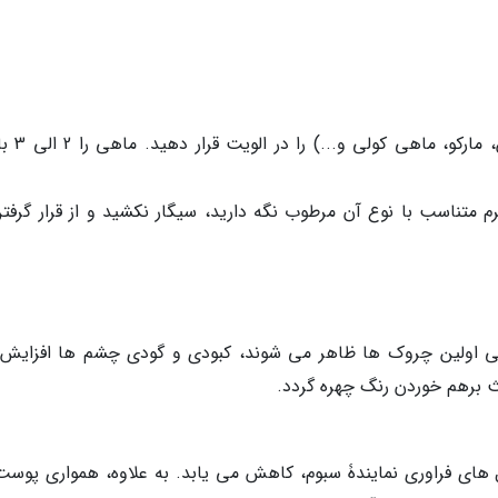
ماهی های چرب (شاه ماهی، ماهی آزاد، س
م متناسب با نوع آن مرطوب نگه دارید، سیگار نکشید و از قرار گرفتن
ساده و تمام و کمال! در حدود 30 سالگی اولین چروک ها ظاهر می شوند، کبودی و گودی چشم ها افزا
عث برهم خوردن رنگ چهره گردد.
 های فراوری نمایندۀ سبوم، کاهش می یابد. به علاوه، همواری پوست