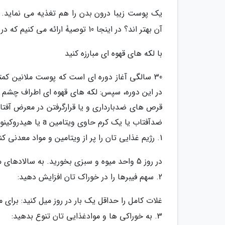
یک پوست زیبا درون بدن را هم تغذیه می نماید. 
آن بهتر اند؟ در اینجا 10 توصیۀ ارائه می کنیم که در هر سنی می توانید بکار ببریدشان.
با لکه های قهوه ای مبارزه کنید
30 سالگی آغاز دوره ای است که پوست ملانین کمت
در این دوره، سپس: لکه های قهوه ای اطراف چشم ه
قرص های ضدبارداری و یا قرارگرفتن در معرض آفتاب
ضدآفتاب یا یک کرم حاوی ویتامین a یا هیدروکینون، که به طور موقت جلوی فراوری رنگ دانه ها را می گیرد، محافظت کنید.
1. رژیم غذایی تان را پر از ویتامین و مواد معدنی کنید:
در روز 5 واحد میوه و سبزی بخورید. به سالادهای مخلوط، سوپ ها، سالادهای میوه و... فکر کنید.
2. سهم فیبرها را در خوراک تان افزایش دهید:
غلات کامل را حداقل یک بار در روز میل کنید: برای 
3. به خوراکی ها و موادغذایی تان تنوع بدهید: