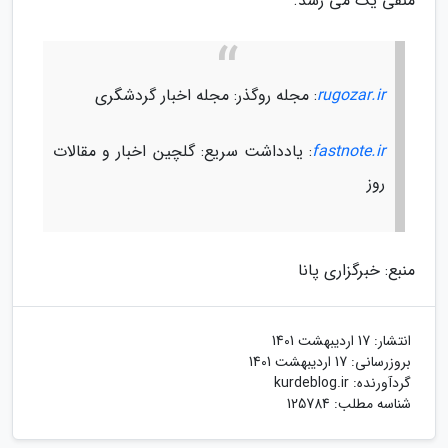
منفی یک می رسد.
rugozar.ir
: مجله روگذر: مجله اخبار گردشگری
fastnote.ir
: یادداشت سریع: گلچین اخبار و مقالات
روز
منبع: خبرگزاری پانا
انتشار:
17 اردیبهشت 1401
بروزرسانی:
17 اردیبهشت 1401
گردآورنده:
kurdeblog.ir
شناسه مطلب: 125784