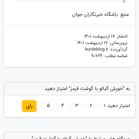
منبع: باشگاه خبرنگاران جوان
انتشار:
17 اردیبهشت 1401
بروزرسانی:
17 اردیبهشت 1401
گردآورنده:
kurdeblog.ir
شناسه مطلب: 90779
به "خورش آلبالو با گوشت قرمز" امتیاز دهید
امتیاز دهید:
1
2
3
4
5
رای
دیدگاه های مرتبط با "خورش آلبالو با گوشت قرمز"