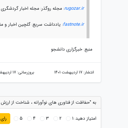
rugozar.ir
: مجله روگذر: مجله اخبار گردشگری
fastnote.ir
: یادداشت سریع: گلچین اخبار و مق
منبع: خبرگزاری دانشجو
انتشار:
17 اردیبهشت 1401
بروزرسانی:
17 اردیبهشت 1401
به "حفاظت از فناوری های نوآورانه ، شناخت از ارزش ث
امتیاز دهید:
1
2
3
4
5
رای