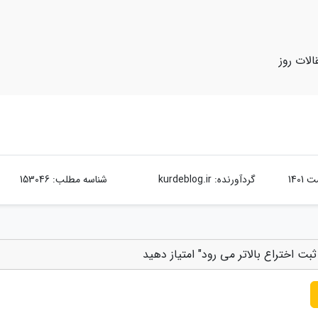
الات روز
گردآورنده:
kurdeblog.ir
شناسه مطلب: 153046
بت اختراع بالاتر می رود" امتیاز دهید