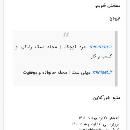
مطمئن شویم.
5656
miniman.ir
: مرد کوچک | مجله سبک زندگی و
کسب و کار
miniset.ir
: مینی ست | مجله خانواده و موفقیت
منبع: خبرآنلاین
انتشار:
17 اردیبهشت 1401
بروزرسانی:
17 اردیبهشت 1401