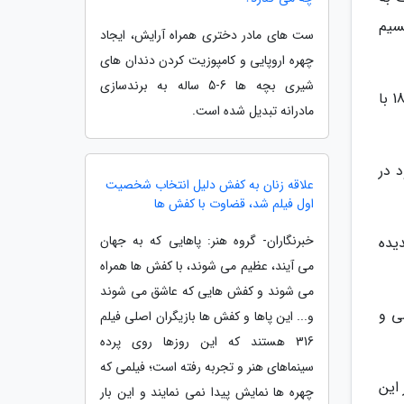
نسیم
ست های مادر دختری همراه آرایش، ایجاد
چهره اروپایی و کامپوزیت کردن دندان های
شیری بچه ها 6-5 ساله به برندسازی
از این رو کتاب باز که در ادامه فصل پنجم و همزمان با شروع ماه مبارک رمضان شروع شده است در این روزها ساعت 18:30 با
مادرانه تبدیل شده است.
د در
علاقه زنان به کفش دلیل انتخاب شخصیت
اول فیلم شد، قضاوت با کفش ها
خبرنگاران- گروه هنر: پاهایی که به جهان
یده
می آیند، عظیم می شوند، با کفش ها همراه
می شوند و کفش هایی که عاشق می شوند
ی و
و... این پاها و کفش ها بازیگران اصلی فیلم
316 هستند که این روزها روی پرده
سینماهای هنر و تجربه رفته است؛ فیلمی که
این
چهره ها نمایش پیدا نمی نمایند و این بار