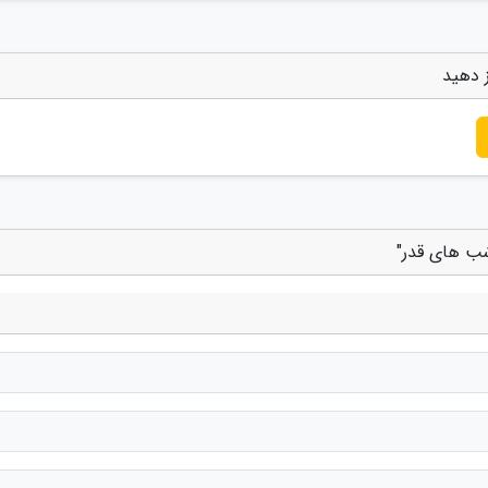
ز دهید
شب های قدر"