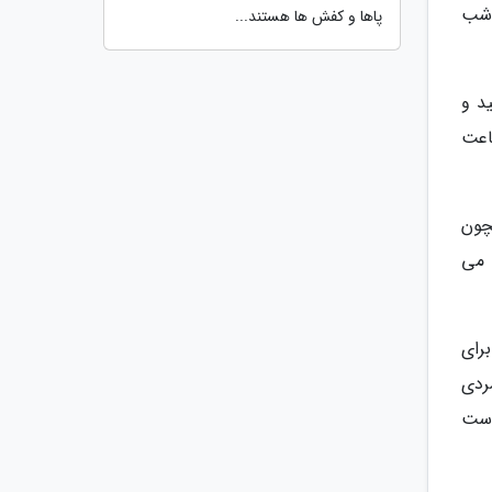
 شب
پاها و کفش ها هستند...
د و
ار دارد و ساعت
 همچون
 می
برای
ردی
دست