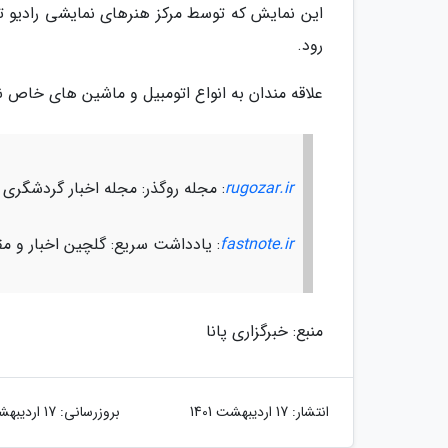
رود.
علاقه مندان به انواع اتومبیل و ماشین های خاص نیز می توانند هر شب ساعت
rugozar.ir
: مجله روگذر: مجله اخبار گردشگری
fastnote.ir
: یادداشت سریع: گلچین اخبار و مق
منبع: خبرگزاری پانا
انتشار:
17 اردیبهشت 1401
بروزرسانی:
17 اردیبهشت 1401