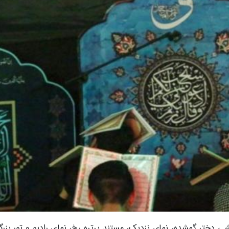
 دختر گمشده، نمای نزدیک، مستند پرتره رخ، نمای رادیو و تور بزرگ