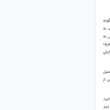
ونه
 به
 به
طرف
یای
جهان برای تحصیل
 از
یا،
 اخذ