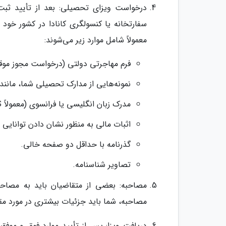
درخواست ویزای تحصیلی: بعد از تأیید ثبت‌ن
سفارتخانه یا کنسولگری کانادا در کشور خود اق
معمولاً شامل موارد زیر می‌شوند:
فرم مهاجرتی دولتی (درخواست مجوز موق
نمونه‌هایی از مدارک تحصیلی شما، مانن
مدرک زبان انگلیسی یا فرانسوی (معمولاً IELTS یا CELPIP برای انگلیسی و TEF برای فرانسوی).
اثبات مالی به منظور نشان دادن توانایی 
گذرنامه با حداقل دو صفحه خالی.
تصاویر شناسنامه.
مصاحبه: بعضی از متقاضیان باید به مصاحبه
مصاحبه، شما باید جزئیات بیشتری در مورد م
دریافت ویزا: پس از تأیید موارد فوق و موفقی