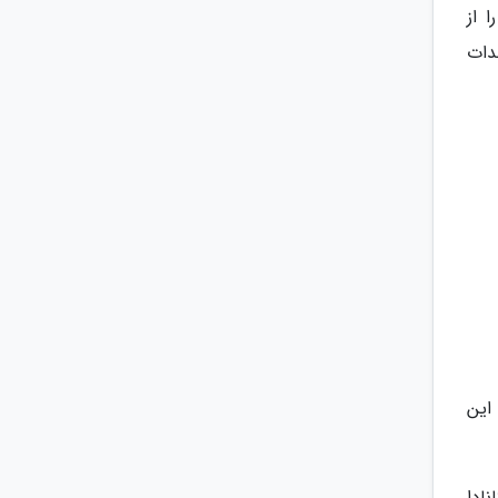
 از
ندات
این
ادا