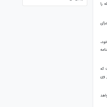
 را
زای
ود،
امه
 که
 وی
اهد