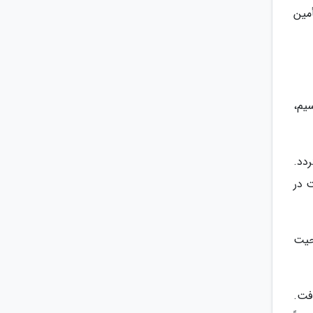
مین
 تحصیلی (Scholarship) می شناسیم،
دد.
 در
حیت
فت.