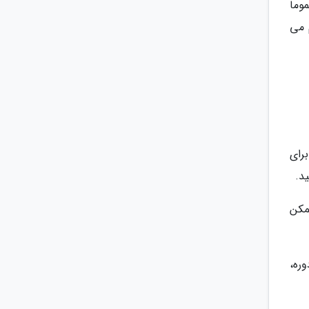
ماً
 می
رای
د.
ممکن
ره،