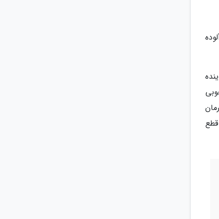
وده
نده
وبی
مان
قطع