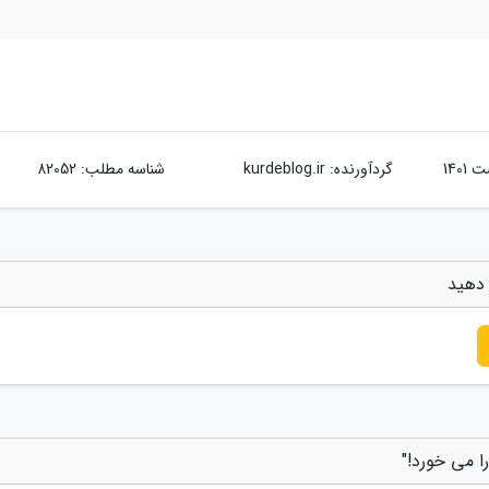
گردآورنده:
kurdeblog.ir
شناسه مطلب: 82052
 دهید
ا می خورد!"