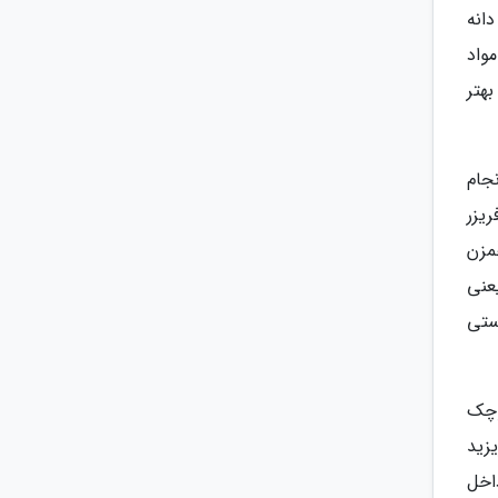
دانه
واد
هتر
جام
 مدت 30 دقیقه داخل فریزر
همزن
مرحله آخر یعنی
ستی
وچک
زید
 ظرف بستنی را حدود 6 تا 7 ساعت داخل