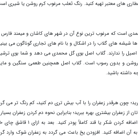
ا عطاری های معتبر تهیه کنید. رنگ ثعلب مرغوب کرم روشن یا شیری اس
مدی است که مرغوب ترین نوع آن در شهر های کاشان و میمند فارس ت
ها شیشه های گلاب را در اشکال و با نام های تجاری گوناگون می بینیم
 اصیل را ندارند. گلاب اصل بوی گل محمدی می دهد و شما بوی ترشی
، روشن و بدون رسوب است. گلاب اصل همچنین طعمی سنگین و مایل
ه داشته باشید.
رید؛ چون هرقدر زعفران را با آب بیش تری دم کنید، کم رنگ تر می گرد
از زعفران بیشتری بهره ببرید؛ بنابراین نحوه دم کردن زعفران بسیار 
است. برای دم کردن زعفران ابتدا زعفران را بدون اضافه کردن شکر یا قند کاملاً پودر کنید. ب
ق سوپ خوری آب جوش و 2 تکه یخ به آن اضافه کنید. افزودن یخ باعث می گردد به زعفران شوک وارد گ