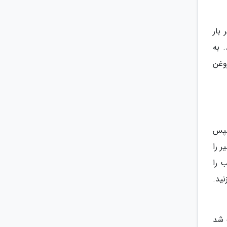
بار
 به
وغن
سپس
ر را
 را
ا هم بزنید.
 شد