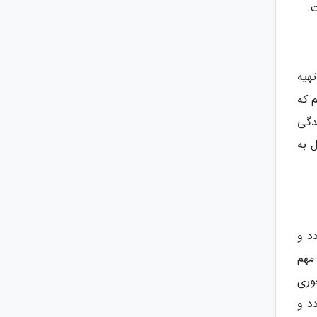
ت.
هیه
 که
دگی
 به
د و
مهم
عد به ازای 1 قاشق چای خوری
ردد و