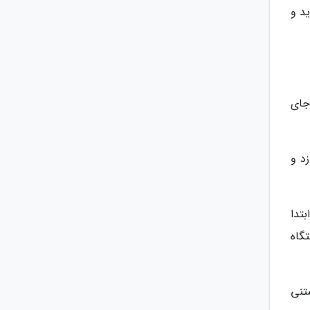
د و
 جای
د و
بتدا
 بگذارید در دستگاه
ستنی