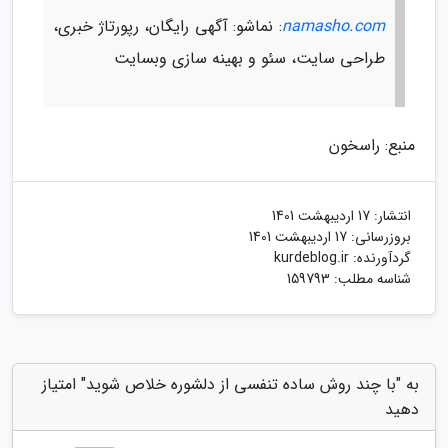
namasho.com
: نماشو: آگهی رایگان، رپورتاژ خبری،
طراحی سایت، سئو و بهینه سازی وبسایت
منبع: راسخون
انتشار:
17 اردیبهشت 1401
بروزرسانی:
17 اردیبهشت 1401
گردآورنده:
kurdeblog.ir
شناسه مطلب: 159793
به "با چند روش ساده تنفسی از دلشوره خلاص شوید" امتیاز
دهید