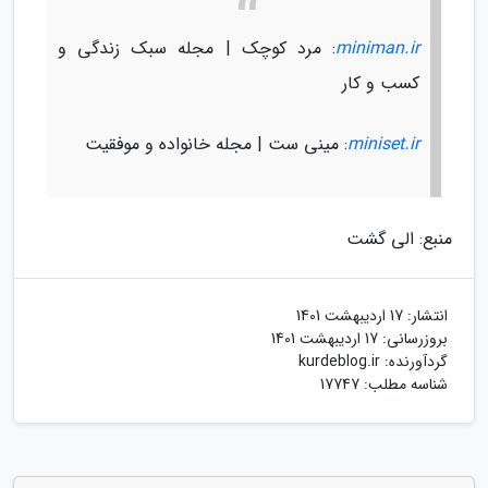
miniman.ir
: مرد کوچک | مجله سبک زندگی و
کسب و کار
miniset.ir
: مینی ست | مجله خانواده و موفقیت
منبع: الی گشت
انتشار:
17 اردیبهشت 1401
بروزرسانی:
17 اردیبهشت 1401
گردآورنده:
kurdeblog.ir
شناسه مطلب: 17747