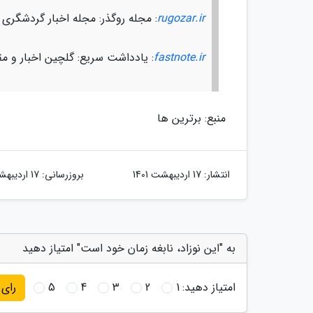
rugozar.ir
: مجله روگذر: مجله اخبار گردشگری
fastnote.ir
: یادداشت سریع: گلچین اخبار و مق
منبع: برترین ها
انتشار:
17 اردیبهشت 1401
بروزرسانی:
17 اردیبهشت 1401
به "این نوزاد، نابغه زمان خود است" امتیاز دهید
امتیاز دهید:
1
2
3
4
5
رای