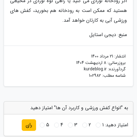
اگر رودخانه نوردی می کنید یا راهی کوه نوردی در محیطی
هستید که ممکن است به رودخانه هم بخورید، کفش های
ورزشی آبی به کارتان خواهد آمد.
منبع: دیجی استایل
انتشار:
21 مرداد 1400
بروزرسانی:
8 اردیبهشت 1404
گردآورنده:
kurdeblog.ir
شناسه مطلب: 102982
به "انواع کفش ورزشی و کاربرد آن ها" امتیاز دهید
امتیاز دهید:
1
2
3
4
5
رای