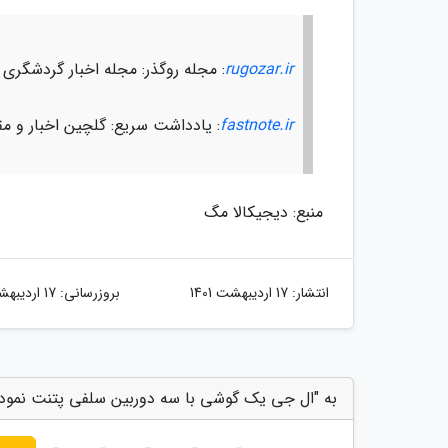
rugozar.ir
: مجله روگذر: مجله اخبار گردشگری
fastnote.ir
: یادداشت سریع: گلچین اخبار و مق
منبع: دیجیکالا مگ
انتشار:
17 اردیبهشت 1401
بروزرسانی:
17 اردیبهشت 1401
به "ال جی یک گوشی با سه دوربین سلفی پتنت نموده