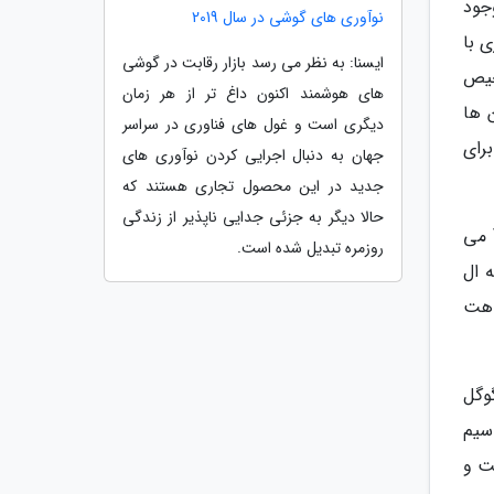
جود
نوآوری های گوشی در سال 2019
 با
ایسنا: به نظر می رسد بازار رقابت در گوشی
 است که برای تشخیص
های هوشمند اکنون داغ تر از هر زمان
 ها
دیگری است و غول های فناوری در سراسر
ه کرد و از آن برای
جهان به دنبال اجرایی کردن نوآوری های
جدید در این محصول تجاری هستند که
حالا دیگر به جزئی جدایی ناپذیر از زندگی
با توجه به شکل و شمایل این گوشی، می توانیم بگوییم که احتمالا این تصاویر شماتیک مربوط به نسل جدید خانواده V می
روزمره تبدیل شده است.
 به ال
اهت
وگل
سیم
ز مثل ال جی G8 و V50، خالی است و