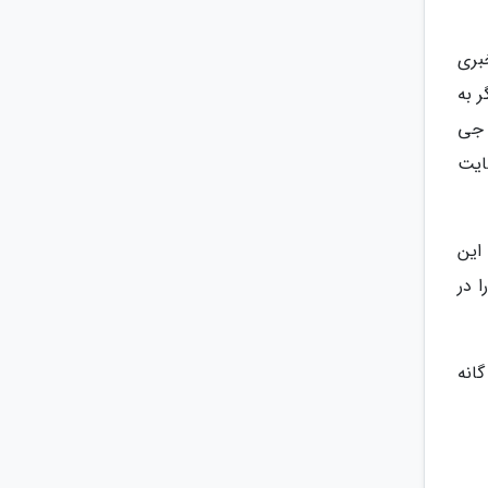
بری
 به
 جی
ایت
این
 در
انه