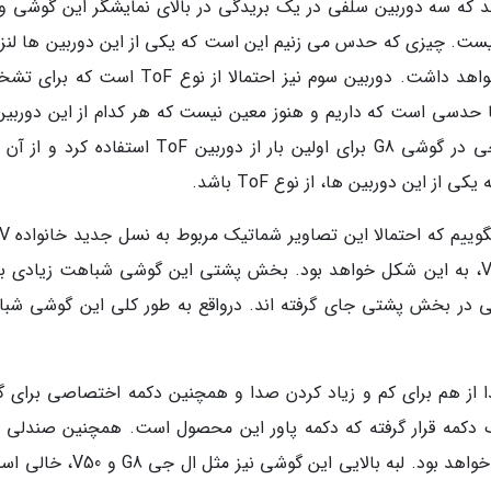
که سه دوربین سلفی در یک بریدگی در بالای نمایشگر این گوشی و
ن نیست. چیزی که حدس می زنیم این است که یکی از این دوربین ها لنزی
زاویه عریض و دیگری لنزی با زاویه فوق عریض خواهد داشت. دوربین سوم نیز احتمالا از نوع ToF
ا حدسی است که داریم و هنوز معین نیست که هر کدام از این دوربین
چه کاربردی خواهد داشت. با توجه به اینکه ال جی در گوشی G8 برای اولین بار از دوربین ToF استفاد
این دوربین ها، از نوع ToF باشد.
گردد و احتمالا طراحی گوشی جایگزین ال جی V50، به این شکل خواهد بود. بخش پشتی این گوشی شباهت زیادی
ت افقی در بخش پشتی جای گرفته اند. درواقع به طور کلی این گوشی شب
ز هم برای کم و زیاد کردن صدا و همچنین دکمه اختصاصی برای گ
 دکمه قرار گرفته که دکمه پاور این محصول است. همچنین صندلی 
کارت و کارت حافظه جانبی نیز در لبه سمت راست خواهد بود. لبه بالایی این گوشی نی