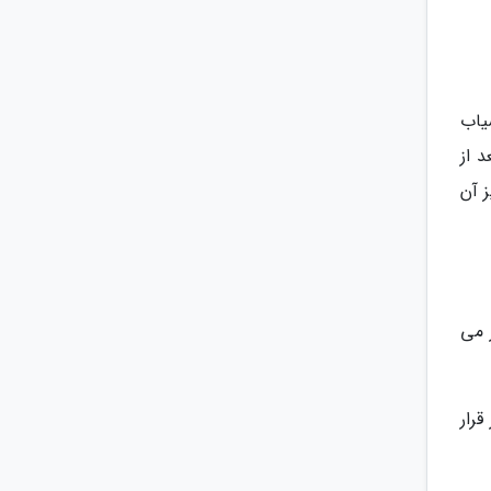
یاب
د از
ز آن
 می
از قرار