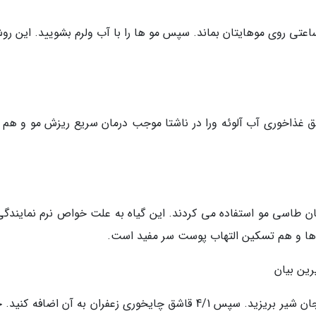
 ساعتی روی موهایتان بماند. سپس مو ها را با آب ولرم بشویید. این رو
نهاد پزشکان سنتی هندوستان خوردن 1 قاشق غذاخوری آب آلوئه ورا در ناشتا موجب درمان سریع ریزش مو و ه
ان طاسی مو استفاده می کردند. این گیاه به علت خواص نرم نمایندگی
 ها و هم تسکین التهاب پوست سر مفید است.
ین بیان
1 قاشق غذاخوری ریشه شرین بیان را داخل یک فنجان شیر بریزید. سپس 4/1 قاشق چایخوری زعفران به آن اضافه ک