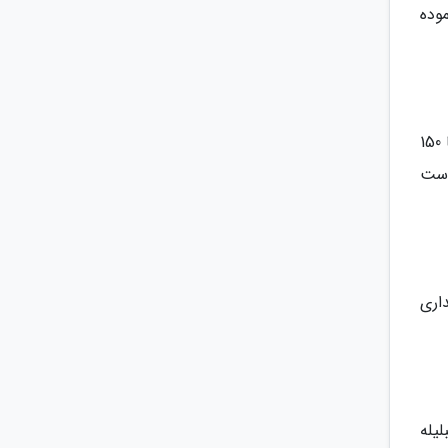
موده
ترکیب حنا، مورد و سدر می تواند ریشه مو را محکم می نماید. برای اینکه حنا به سر رنگ ندهد بهتر است 50 گرم حنا را با 150
 است
اری
یله