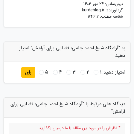
بروزرسانی:
24 مهر 1403
گردآورنده:
kurdeblog.ir
شناسه مطلب: 164612
به "آرامگاه شیخ احمد جامی؛ فضایی برای آرامش" امتیاز
دهید
امتیاز دهید:
1
2
3
4
5
رای
دیدگاه های مرتبط با "آرامگاه شیخ احمد جامی؛ فضایی برای
آرامش"
* نظرتان را در مورد این مقاله با ما درمیان بگذارید