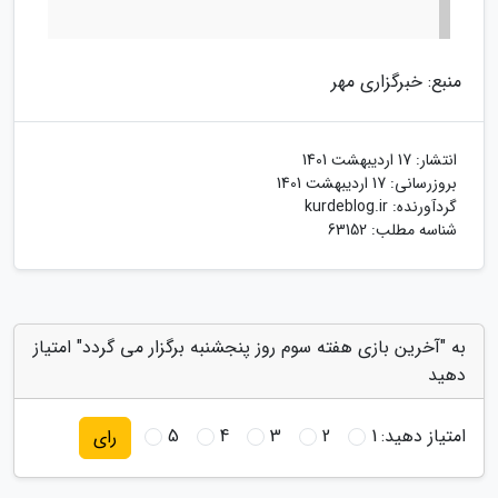
منبع: خبرگزاری مهر
انتشار:
17 اردیبهشت 1401
بروزرسانی:
17 اردیبهشت 1401
گردآورنده:
kurdeblog.ir
شناسه مطلب: 63152
به "آخرین بازی هفته سوم روز پنجشنبه برگزار می گردد" امتیاز
دهید
امتیاز دهید:
1
2
3
4
5
رای