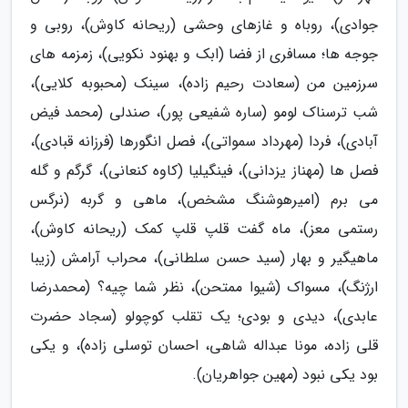
جوادی)، روباه و غازهای وحشی (ریحانه کاوش)، روبی و
جوجه ها؛ مسافری از فضا (ابک و بهنود نکویی)، زمزمه های
سرزمین من (سعادت رحیم زاده)، سینک (محبوبه کلایی)،
شب ترسناک لومو (ساره شفیعی پور)، صندلی (محمد فیض
آبادی)، فردا (مهرداد سمواتی)، فصل انگورها (فرزانه قبادی)،
فصل ها (مهناز یزدانی)، فینگیلیا (کاوه کنعانی)، گرگم و گله
می برم (امیرهوشنگ مشخص)، ماهی و گربه (نرگس
رستمی معز)، ماه گفت قلپ قلپ کمک (ریحانه کاوش)،
ماهیگیر و بهار (سید حسن سلطانی)، محراب آرامش (زیبا
ارژنگ)، مسواک (شیوا ممتحن)، نظر شما چیه؟ (محمدرضا
عابدی)، دیدی و بودی؛ یک تقلب کوچولو (سجاد حضرت
قلی زاده، مونا عبداله شاهی، احسان توسلی زاده)، و یکی
بود یکی نبود (مهین جواهریان).