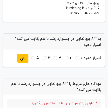
بروزرسانی:
28 مهر 1403
گردآورنده:
kurdeblog.ir
شناسه مطلب: 54930
به "89 پویانمایی در جشنواره رشد با هم رقابت می کنند"
امتیاز دهید
امتیاز دهید:
1
2
3
4
5
رای
دیدگاه های مرتبط با "89 پویانمایی در جشنواره رشد با هم
رقابت می کنند"
* نظرتان را در مورد این مقاله با ما درمیان بگذارید