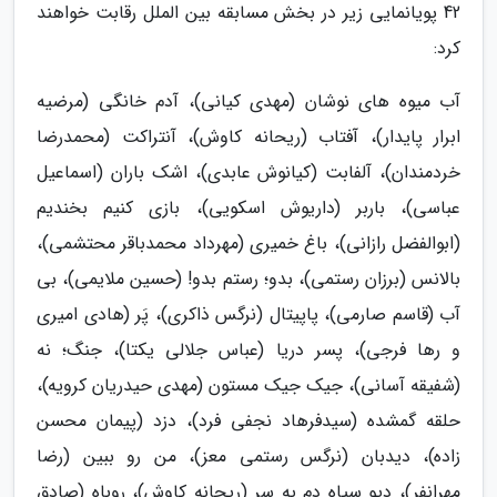
42 پویانمایی زیر در بخش مسابقه بین الملل رقابت خواهند
کرد:
آب میوه های نوشان (مهدی کیانی)، آدم خانگی (مرضیه
ابرار پایدار)، آفتاب (ریحانه کاوش)، آنتراکت (محمدرضا
خردمندان)، آلفابت (کیانوش عابدی)، اشک باران (اسماعیل
عباسی)، باربر (داریوش اسکویی)، بازی کنیم بخندیم
(ابوالفضل رازانی)، باغ خمیری (مهرداد محمدباقر محتشمی)،
بالانس (برزان رستمی)، بدو؛ رستم بدو! (حسین ملایمی)، بی
آب (قاسم صارمی)، پاپیتال (نرگس ذاکری)، پَر (هادی امیری
و رها فرجی)، پسر دریا (عباس جلالی یکتا)، جنگ؛ نه
(شفیقه آسانی)، جیک جیک مستون (مهدی حیدریان کرویه)،
حلقه گمشده (سیدفرهاد نجفی فرد)، دزد (پیمان محسن
زاده)، دیدبان (نرگس رستمی معز)، من رو ببین (رضا
مهرانفر)، دیو سیاه دم به سر (ریحانه کاوش)، روباه (صادق