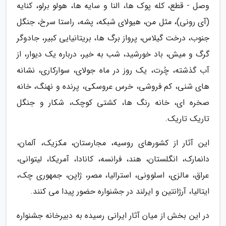
وصل - قطع، کله پوک ها، النا و سایه ها، هولو برلو، کنایه
(آی رونی)، مثل من، هیولای شبکه، پشه، راستا سرخ، جنگل
جنوب، درخت گیلاس، پرواز برگ ها، بریتانیایی کبیر، جادوگر
گرگ و میش، باد خورشید، شب به خیر، درباره یک دیوار، از
آب گذشته، چُرت، یک روز در ماه جولای، سوارکاری، نشانه
های شنی، کم فروشی، خرس عروسکی، پرنده و نهنگ، خانه
صخره ای، خانه رنگ ها، کشتی کوچک، شکار و جنگل
تاریک تاریک.
این آثار از کشورهای روسیه، مجارستان، مکزیک، آلمان،
دانمارک، انگلستان، هند، فرانسه، کانادا، آمریکا، لیتوانی،
عراق، مالزی، اسلوونی، استرالیا، مصر، ژاپن، جمهوری چک،
ایتالیا، آرژانتین و ایرلند در جشنواره حضور پیدا می کنند.
در این بخش از میان آثار ایرانی رسیده به دبیرخانه جشنواره