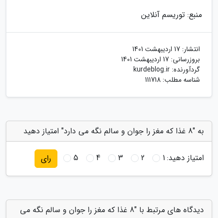
منبع: توریسم آنلاین
انتشار:
17 اردیبهشت 1401
بروزرسانی:
17 اردیبهشت 1401
گردآورنده:
kurdeblog.ir
شناسه مطلب: 111718
به "8 غذا که مغز را جوان و سالم نگه می دارد" امتیاز دهید
امتیاز دهید:
1
2
3
4
5
رای
دیدگاه های مرتبط با "8 غذا که مغز را جوان و سالم نگه می