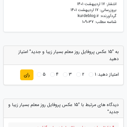
انتشار:
17 اردیبهشت 1401
بروزرسانی:
17 اردیبهشت 1401
گردآورنده:
kurdeblog.ir
شناسه مطلب: 109037
به "15 عکس پروفایل روز معلم بسیار زیبا و جدید" امتیاز
دهید
امتیاز دهید:
1
2
3
4
5
رای
دیدگاه های مرتبط با "15 عکس پروفایل روز معلم بسیار زیبا و
جدید"