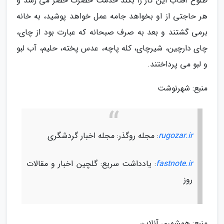
طلوع آفتاب این کار را بکند خدمت حضرت خضر می رسد و
هر حاجتی از او بخواهد جامه عمل خواهد پوشید، به خانه
برمی گشتند و بعد به صرف صبحانه که عبارت بود از چای،
چای دارچین، شیرچای، کله پاچه، عدس پخته، حلیم، آب لبو
و لبو می پرداختند.
منبع: شهرنوشت
rugozar.ir
: مجله روگذر: مجله اخبار گردشگری
fastnote.ir
: یادداشت سریع: گلچین اخبار و مقالات
روز
منبع: همشهری آنلاین