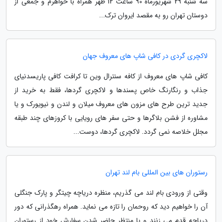
سه شنبه 29 شهریورماه 90 ساعت 12 ظهر همراه با خواهرم و جمعی از
دوستان تهران رو به مقصد ایروان ترک...
لاکچری گردی در کافی شاپ های معروف جهان
کافی شاپ های معروف از کافه سنترال وین تا کرافت کافی پاریسدنیای
جذاب و رنگارنگ خاص پسندها و لاکچری گردها، فقط به خرید از
جدید ترین طرح های مزون های معروف میلان و لندن و نیویورک و یا
مشاوره از فشن بلاگرها و حتی سفر های رویایی با کروزهای چند طبقه
مجلل خلاصه نمی گردد. لاکچری گردها، دوست...
رستوران های بین المللی بام لند تهران
وقتی از ورودی بام لند می گذریم، منظره دریاچه چیتگر و پارک جنگلی
آن را خواهیم دید که روحمان را تازه می نماید. همراه رهگذرانی که دور
دریاچه قدم می زنند و یا منتظر حاضر شدنِ سفارش خود از رستوران