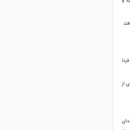
د و
تد.
ردا
 از
دای