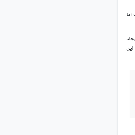
اما
جاد
این