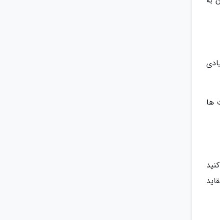
 به
ادی
 ها
نید
اید