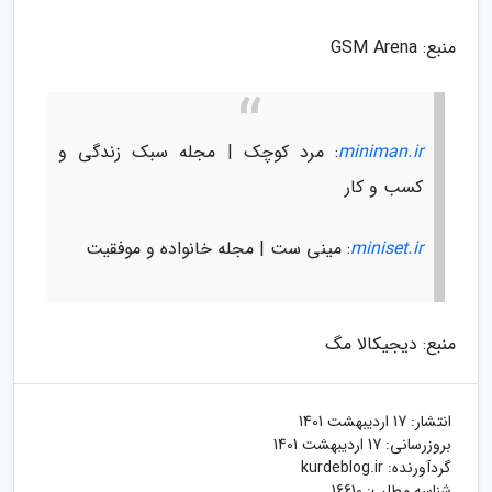
منبع: GSM Arena
miniman.ir
: مرد کوچک | مجله سبک زندگی و
کسب و کار
miniset.ir
: مینی ست | مجله خانواده و موفقیت
منبع: دیجیکالا مگ
انتشار:
17 اردیبهشت 1401
بروزرسانی:
17 اردیبهشت 1401
گردآورنده:
kurdeblog.ir
شناسه مطلب: 16610