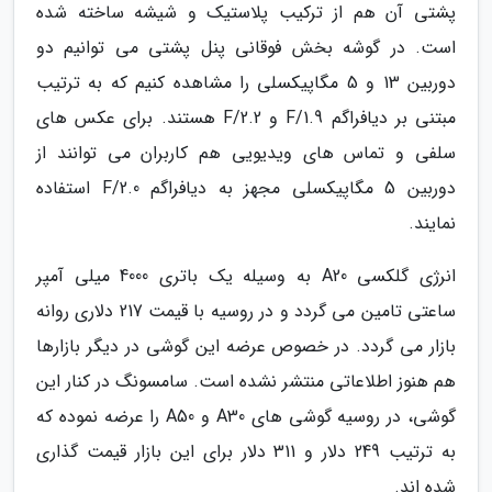
پشتی آن هم از ترکیب پلاستیک و شیشه ساخته شده
است. در گوشه بخش فوقانی پنل پشتی می توانیم دو
دوربین 13 و 5 مگاپیکسلی را مشاهده کنیم که به ترتیب
مبتنی بر دیافراگم F/1.9 و F/2.2 هستند. برای عکس های
سلفی و تماس های ویدیویی هم کاربران می توانند از
دوربین 5 مگاپیکسلی مجهز به دیافراگم F/2.0 استفاده
نمایند.
انرژی گلکسی A20 به وسیله یک باتری 4000 میلی آمپر
ساعتی تامین می گردد و در روسیه با قیمت 217 دلاری روانه
بازار می گردد. در خصوص عرضه این گوشی در دیگر بازارها
هم هنوز اطلاعاتی منتشر نشده است. سامسونگ در کنار این
گوشی، در روسیه گوشی های A30 و A50 را عرضه نموده که
به ترتیب 249 دلار و 311 دلار برای این بازار قیمت گذاری
شده اند.