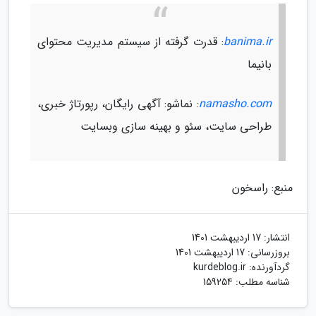
banima.ir
: قدرت گرفته از سیستم مدیریت محتوای
بانیما
namasho.com
: نماشو: آگهی رایگان، رپورتاژ خبری،
طراحی سایت، سئو و بهینه سازی وبسایت
منبع: راسخون
انتشار:
17 اردیبهشت 1401
بروزرسانی:
17 اردیبهشت 1401
گردآورنده:
kurdeblog.ir
شناسه مطلب: 159254