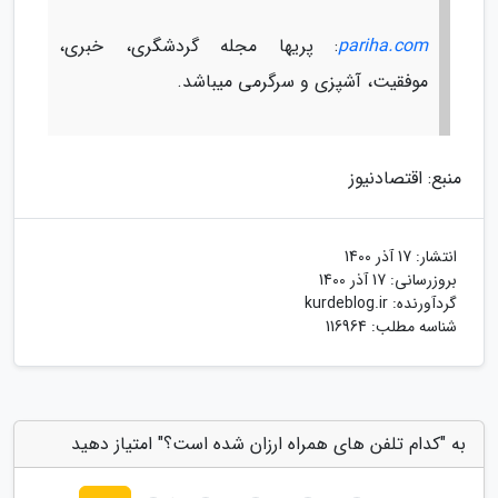
pariha.com
: پریها مجله گردشگری، خبری،
موفقیت، آشپزی و سرگرمی میباشد.
منبع: اقتصادنیوز
انتشار:
17 آذر 1400
بروزرسانی:
17 آذر 1400
گردآورنده:
kurdeblog.ir
شناسه مطلب: 116964
به "کدام تلفن های همراه ارزان شده است؟" امتیاز دهید