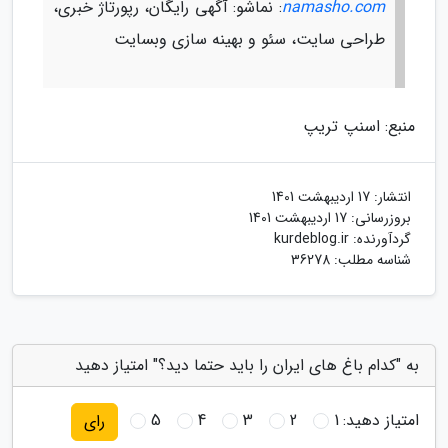
namasho.com
: نماشو: آگهی رایگان، رپورتاژ خبری،
طراحی سایت، سئو و بهینه سازی وبسایت
منبع: اسنپ تریپ
انتشار:
17 اردیبهشت 1401
بروزرسانی:
17 اردیبهشت 1401
گردآورنده:
kurdeblog.ir
شناسه مطلب: 36278
به "کدام باغ های ایران را باید حتما دید؟" امتیاز دهید
امتیاز دهید:
1
2
3
4
5
رای