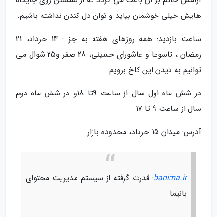
آرامش حاکم بر آن باعث می گردد که از نشستن روی جایگاه
هایش خیلی خوشمان بیاید و توان دل کندن نداشته باشیم.
ساعت بازدید: همه روزهای هفته به جز : 14 خرداد، 21
رمضان ، تاسوعا و عاشورای حسینی، 28 صفر و25 شوال می
توانیم به دیدن این کاخ برویم.
در شش ماه اول سال از ساعت 9تا 18و در شش ماه دوم
سال از ساعت 9 تا 17
آدرس: میدان 15 خرداد، محدوده بازار
banima.ir
: قدرت گرفته از سیستم مدیریت محتوای
بانیما