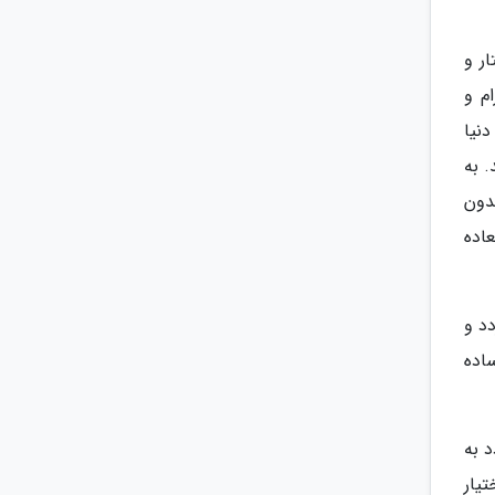
ر و
م و
نیا
 به
دون
اده
د و
اده
د به
یار