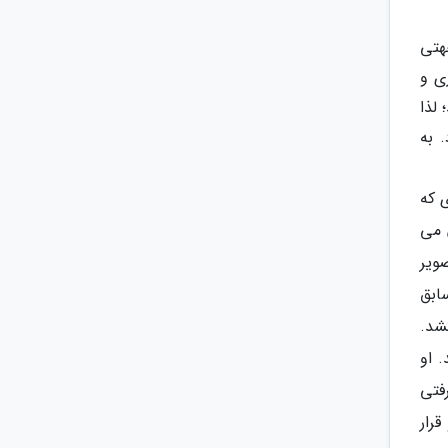
هتی
ی و
لذا
 به
ی که
 می
ویر
ابق
شد.
 او
فتی
رار