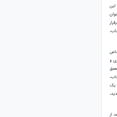
این
وان
رار
تاب،
خاص
ی و
عمق
اب،
 یک
ید،
د از