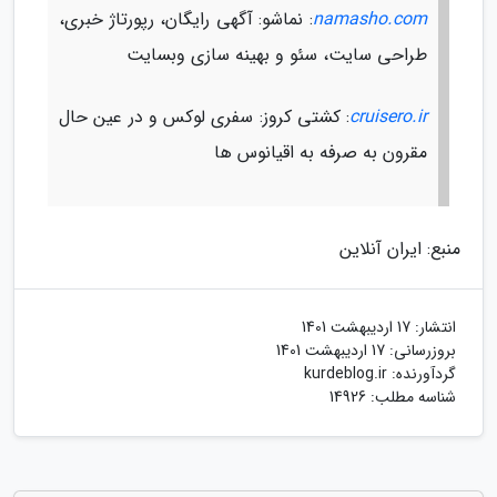
namasho.com
: نماشو: آگهی رایگان، رپورتاژ خبری،
طراحی سایت، سئو و بهینه سازی وبسایت
cruisero.ir
: کشتی کروز: سفری لوکس و در عین حال
مقرون به صرفه به اقیانوس ها
منبع: ایران آنلاین
انتشار:
17 اردیبهشت 1401
بروزرسانی:
17 اردیبهشت 1401
گردآورنده:
kurdeblog.ir
شناسه مطلب: 14926