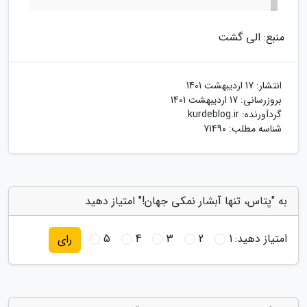
منبع: الی گشت
انتشار:
17 اردیبهشت 1401
بروزرسانی:
17 اردیبهشت 1401
گردآورنده:
kurdeblog.ir
شناسه مطلب: 71490
به "پتاس، تنها آبشار نمکی جهان!" امتیاز دهید
امتیاز دهید:
1
2
3
4
5
رای