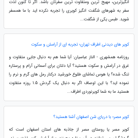
انگیزترین، مهیج ترین ومتفاوت ترین سفرتان باشد. اگر تا کنون لذت
سفر به شهرهای شگفت انگیز کویری را تجربه نکرده اید با ما همسفر
شوید. طبس یکی از شگفت...
کویر های دیدنی اطراف تهران؛ تجربه ای از آرامش و سکوت
روزنامه همشهری - الناز عباسیان: آیا شما هم به دنبال جایی متفاوت و
غرق در آرامش و سکوت هستید؟ آیا دلتان برای آسمانی آرام و پرستاره
تنگ شده؟ یا هوس تماشای طلوع خورشید درکنار رمل های گرم و نرم را
نموده اید؟ با این اوصاف اگر به دنبال یک گردش 1.5 روزه متفاوت
هستید ما به شما کویرنوردی اطراف...
کویر مصر؛ با دریای شن اصفهان آشنا هستید؟
کویر مصر یا روستای مصر از جاذبه های استان اصفهان است که
گردشگران می توانند در آن ستاره بچینند و از آرامش کویر لذت ببرند.