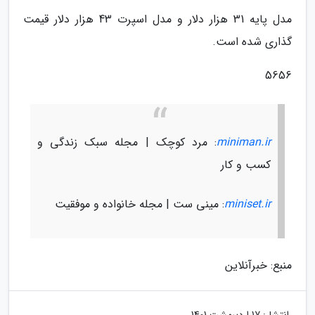
مدل پایه 31 هزار دلار و مدل اسپرت 43 هزار دلار قیمت
گذاری شده است.
5656
miniman.ir
: مرد کوچک | مجله سبک زندگی و
کسب و کار
miniset.ir
: مینی ست | مجله خانواده و موفقیت
منبع: خبرآنلاین
انتشار:
17 اردیبهشت 1401