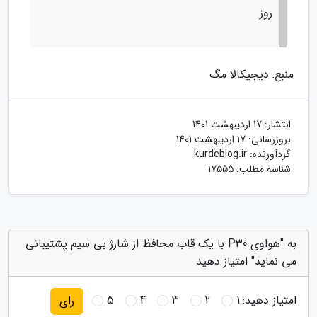
روز
منبع: دیجیکالا مگ
انتشار:
17 اردیبهشت 1401
بروزرسانی:
17 اردیبهشت 1401
گردآورنده:
kurdeblog.ir
شناسه مطلب: 17555
به "هواوی P30 با یک قاب محافظ از شارژ بی سیم پشتیبانی
می نماید" امتیاز دهید
امتیاز دهید:
1
2
3
4
5
رای