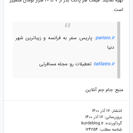
تهیه نمایند. قیمت هر پاکت بذر از 7 تا 20 هزار تومان متغییر
است.
parisro.ir
: پاریس: سفر به فرانسه و زیباترین شهر
دنیا
tatilatro.ir
: تعطیلات رو: مجله مسافرتی
منبع: جام جم آنلاین
انتشار:
17 آذر 1400
بروزرسانی:
17 آذر 1400
گردآورنده:
kurdeblog.ir
شناسه مطلب: 124254