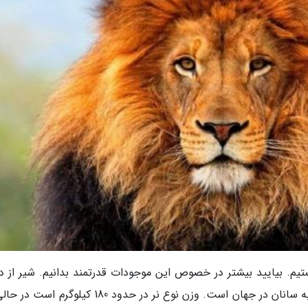
یم. بیایید بیشتر در خصوص این موجودات قدرتمند بدانیم. شیر از د
گربه سانان است و دومین حیوان عظیم خانواده گربه سانان در جهان است. وزن نوع نر در حدود 180 کیلو