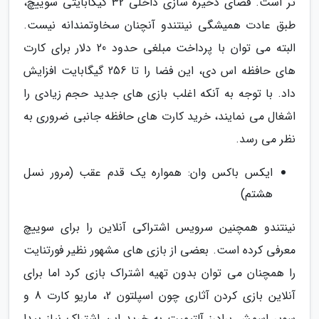
تر است. فضای ذخیره سازی داخلی 32 گیگابایتی سوییچ،
طبق عادت همیشگی نینتندو آنچنان سخاوتمندانه نیست.
البته می توان با پرداخت مبلغی حدود 20 دلار برای کارت
های حافظه اس دی، این فضا را تا 256 گیگابایت افزایش
داد. با توجه به آنکه اغلب بازی های جدید حجم زیادی را
اشغال می نمایند، خرید کارت های حافظه جانبی ضروری به
نظر می رسد.
ایکس باکس وان: همواره یک قدم عقب (مرور نسل
هشتم)
نینتندو همچنین سرویس اشتراکی آنلاین را برای سوییچ
معرفی کرده است. بعضی از بازی های مشهور نظیر فورتنایت
را همچنان می توان بدون تهیه اشتراک بازی کرد اما برای
آنلاین بازی کردن آثاری چون اسپلتون 2، ماریو کارت 8 و
سوپر اسمش برادرز آلتیمیت به خرید این اشتراک نیاز پیدا