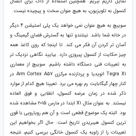
تمایل داریم ببریم. همچنین استفاده از داک برای اتصال
کنسول به تلویزیون، به هیچ عنوان سخت و پیچیده نیست.
سوییچ به هیچ عنوان نمی خواهد یک پلی استیشن 4 دیگر
در خانه شما باشد. نینتندو تنها به گسترش فضای گیمینگ و
آسان تر کردن آن فکر می کند. تا اینجا که روی کاغذ همه
چیز حکایت از کنسول پیروزی دارد. بیایید نگاهی نزدیک تر
به تعیینات فنی دستگاه داشته باشیم. سوییچ از معماری
Tegra X1 انویدیا و پردازنده مرکزی Arm Cortex A57 در
کنار چهار گیگابایت رم بهره می برد. تعیینا هیچ کدام از موارد
ذکر شده در زمان عرضه کنسول، انقلابی و فوق العاده
نیستند. به عنوان مثال X1 ابتدا در مارس 2015 مشاهده شده
بود. البته یک موضوع قطعی است و آن هم رویارویی با قوی
ترین کنسول هیبریدی تاریخ است. حال اگر بخواهیم این
تعیینات را از زاویه یک کنسول خانگی بررسی کنیم، نتیجه