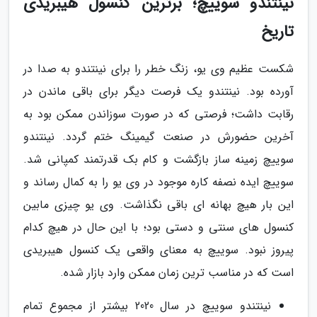
نینتندو سوییچ؛ برترین کنسول هیبریدی
تاریخ
شکست عظیم وی یو، زنگ خطر را برای نینتندو به صدا در
آورده بود. نینتندو یک فرصت دیگر برای باقی ماندن در
رقابت داشت؛ فرصتی که در صورت سوزاندن ممکن بود به
آخرین حضورش در صنعت گیمینگ ختم گردد. نینتندو
سوییچ زمینه ساز بازگشت و کام بک قدرتمند کمپانی شد.
سوییچ ایده نصفه کاره موجود در وی یو را به کمال رساند و
این بار هیچ بهانه ای باقی نگذاشت. وی یو چیزی مابین
کنسول های سنتی و دستی بود؛ با این حال در هیچ کدام
پیروز نبود. سوییچ به معنای واقعی یک کنسول هیبریدی
است که در مناسب ترین زمان ممکن وارد بازار شده.
نینتندو سوییچ در سال 2020 بیشتر از مجموع تمام