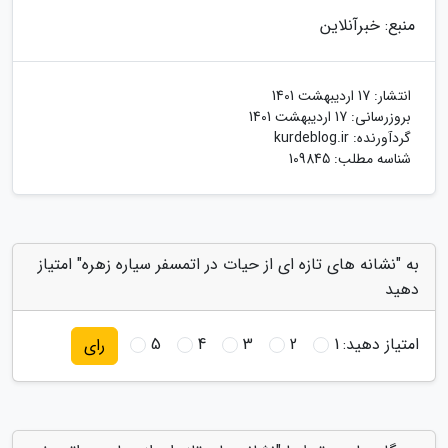
منبع: خبرآنلاین
انتشار:
17 اردیبهشت 1401
بروزرسانی:
17 اردیبهشت 1401
گردآورنده:
kurdeblog.ir
شناسه مطلب: 109845
به "نشانه های تازه ای از حیات در اتمسفر سیاره زهره" امتیاز
دهید
امتیاز دهید:
1
2
3
4
5
رای