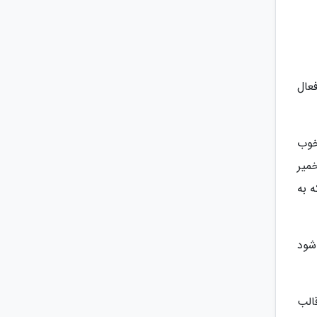
فعال
 و خوب
نید به خمیر
ه به
شود
الب