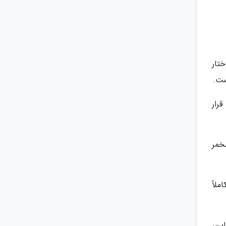
تار
ست.
رار
خمر
لاً
ین،