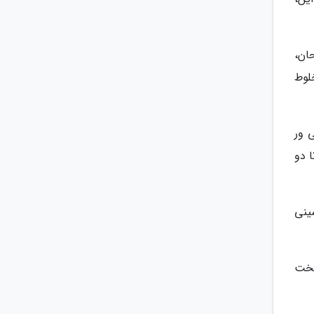
ان،
خلوط
 ور
ا دو
ینی
. زمان پخت