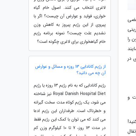
لاغری انتخاب می کنند. اصول خام گیاه
خواری، فواید و عوارض آن چیست؟ اگر با
بعضی
پیروی از این رژیم پیروز به کاهش وزن
ینی
نشدیم علت چیست؟ نمونه برنامه رژیم
 را
خام گیاهخواری برای لاغری چگونه است؟
یند
 در
از رژیم کانادایی 13 روزه و مسائل و عوارض
آن چه می دانید؟
رژیم کانادایی که به نام رژیم 13 روزه یا رژیم
Royal Danish Hospital Diet نیز شناخته
ت و
می شود، یک رژیم کوتاه مدت سخت گیرانه
و خطرناک است. طرفداران این رژیم ادعا
می کنند که می توان با کمک این رژیم فقط
نکنید!
در مدت 13 روز، 7 تا 10 کیلوگرم وزن کم
قال