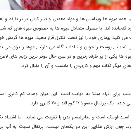
، همه میوه ها ویتامین ها و مواد معدنی و فیبر کافی در بر دارند و 
 خود گنجانده اند. با مصرف متعادل میوه ها به خصوص میوه های کم شیر
می کنید بیماری خود را نیز تحت کنترل قرار دهید. میوه ها گردش خون
مایند , پوست را جوان و شاداب نگاه می دارند , موها را براق می نما
ه ها یکی از پر طرفدارترین و در عین حال موثر ترین رژیم های لاغری
 های دیگر نکات مهم و کاربردی را دانست و آن را دنبال کرد.
اسب برای افراد مبتلا به دیابت است. این میان وعده، کم کالری اس
ال میوه ای سرشار از ویتامین C، ویتامین B1 و اسید فولیک است و متابولیسم بدن را تقویت می نماید. اما اشتباه 
رد، چون ارزش غذایی این دو یکسان نیست. پرتقال نسبت به آب پرت