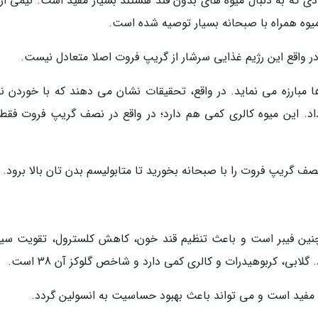
ی که به دنبال میوه های بدون قند هستند بسیار مفید است. نیمی از
ر واقع این رژیم غذایی سرشار از گریپ فروت اصلا متعادل نیست.
 مبارزه می نماید. در واقع، تحقیقات نشان می دهند که با خوردن 
صف گریپ فروت را با صبحانه بخورید تا متابولیسم بدن تان بالا برود.
ر از ویتامین A ،B1 ،B2 ،C و E و همچنین فیبر است و باعث تنظیم قند خون، کاهش کلسترول، تقویت 
بی، کربوهیدرات و کالری کمی دارد و شاخص گلوکز آن 38 است.