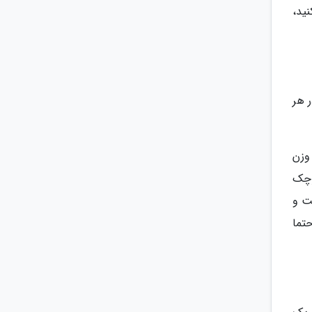
ید،
ر هر
وزن
وچک
ت و
تما