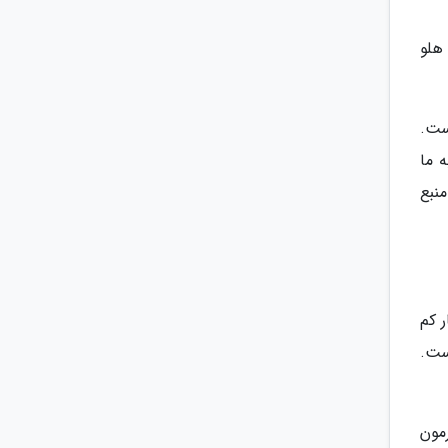
هلو
است.
 ما
نبع
 کم
ه است.
مون