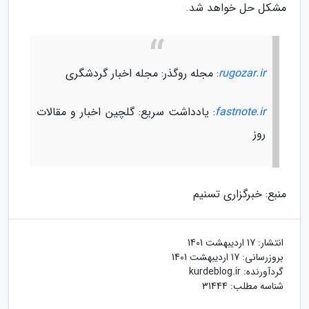
مشکل حل خواهد شد.
rugozar.ir
: مجله روگذر: مجله اخبار گردشگری
fastnote.ir
: یادداشت سریع: گلچین اخبار و مقالات
روز
منبع: خبرگزاری تسنیم
انتشار:
17 اردیبهشت 1401
بروزرسانی:
17 اردیبهشت 1401
گردآورنده:
kurdeblog.ir
شناسه مطلب: 31444