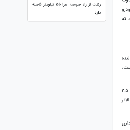
ن تفاوت
رشت از راه صومعه سرا 55 کیلومتر فاصله
خودرو
دارد.
دند که
اننده
لاس E کروک بیش تر است،
ضمن این که پورشه باکستر 2017 دو مدل 718 و 718S هم دارد که در حجم پیشرانه باهم تفاوت دارند؛ اولی 2 لیتر و دومی 2.5
بالاتر
اری