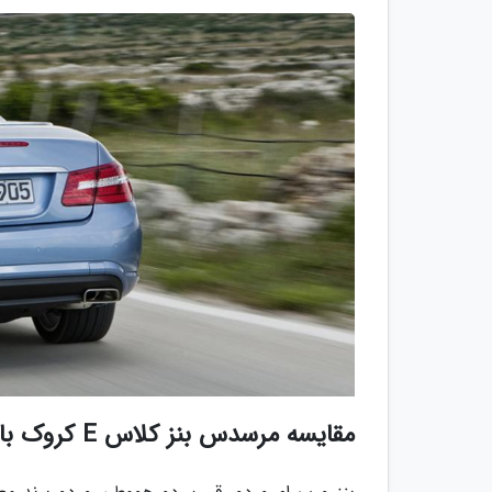
مقایسه مرسدس بنز کلاس E کروک با ب ام و سری 6 کروک