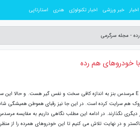
اخبار
خبر ورزشی
اخبار تکنولوژی
هنری
استارتاپی
به گزارش مجله سرگرمی، رقابت و مقایسه با کلاس E مرسدس بنز به اندازه کافی سخت و نفس گیر هست. و حالا ا
س گیر بودن رقابت، به مرسدس بنز کلاس E کروک هم سرایت کرده است. در این جا نیز رقبای هموطن همیشگی ش
یار دیگری نگذارند. در ادامه این مطلب نگاهی داریم به مقایسه مرسدس
 سری 6 کروک و پورشه باکستر و در نهایت تلاش می کنیم تا این خودروهای همرده را از من