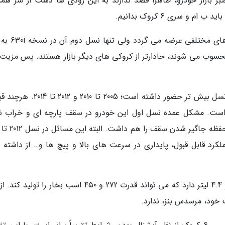
ر بازار خودرو، ظاهراً قصد ندارند به این زودی ها دست از سر همد
ب ام و سری 6 کروک در بازارهای جهانی با موتورهای
ی محسوب می شوند، جادارتر از کروکی های دیگر بازار هستند. پس مزیت 
ب ام و سری 6 کروک نیز مانند رقیب خود، در دو نسل بیش تر حضور داشته است؛ 2005 تا 
ته است. مشکل عمده نسل اول این خودرو در سقف پارچه ای و خراب 
رد قابل قبول، پایداری در سرعت های بالا و پیچ ها و… از داشته 
این خودرو نیز حجم پیشرانه های متفاوت 3 لیتر و 4.4 لیتر دارد که می تواند قدرت 272 و 450 اسب بخار را ت
خود، مرسدس بنز، ندارد.