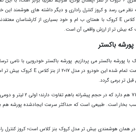
در مقایسه مرسدس بنز کلاس E کروک با ب ام و سری 6 کروک از نظر آپشنال بودن، شرایط تقریباً برابر است، با ای
س E کروک هوشمندتر به نظر می رسد و کروز کنترل راداری و دیگر داشته های هوشمند این 
برگ برنده اش محسوب می گردد. در مقایسه بنز کلاس E کروک با همتای ب ام و خود بسیاری از کارشناسان معتق
بخش به مقایسه مرسدس بنز کلاس E کروک با پورشه باکستر می پردازیم. پورشه باکستر خودرویی با نامی ترس
است که از اعتبار و کلاس بالایی برخوردار است. قیمت تمام شده این خودرو در مدل 2017 از بنز ک
بل تر برمی گردد.
 است. قدرت تولیدشده آن ها نیز 300 و 350 اسب بخار است. طبیعی است که حداکثر سرعت ایجادشده پورشه هم 
ط در همان هوشمندی بیش تر مدل کروک بنز کلاس است؛ کروز کنترل راد