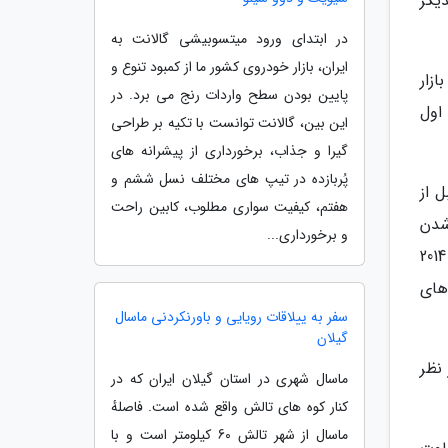
یگر
در ابتدای ورود میتسوبیشی گالانت به
ایران، بازار خودروی کشور ما از کمبود تنوع و
 مختلفی عرضه می گردد ولی تنها نسل دوم آن در نسخه 630i به بازار
پایین بودن سطح واردات رنج می برد. در
اول
این بین، گالانت توانست با تکیه بر طراحی
گیرا و جذاب، برخورداری از پیشرانه های
پُربازده در تیپ های مختلف نسل ششم و
2010 و 2012 تا 2014. هرچند قبل از
هفتم، کیفیت سواری مطلوب، کابین راحت
شدن
و برخورداری...
زودهنگام موتور جمع کردن سقف آن بود. مشکل محفظه جاگیر شدن سقف را هم داشت. البته این مسائل در نسل 2012 تا 2014
های
سفر به ییلاقات رویایی و باورنکردنی ماسال
گیلان
ولید کند. از نظر
ماسال شهری در استان گیلان ایران که در
کنار کوه های تالش واقع شده است. فاصلهٔ
ماسال از شهر تالش 60 کیلومتر است و با