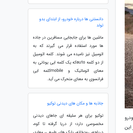
دانستنی ها درباره خودرو، از ابتدای بدو
تولد
ماشین ها برای جابجایی مسافرین در جاده
ها مورد استفاده قرار می گیرند که به
اتومبیل نیز نامیده می شوند. کلمه اتومبیل
از دو کلمه autoکه یک کلمه ایی یونانی به
معنای اتوماتیک و mobileکلمه ایی
فرانسوی به معنای متحرک می آید.
جاذبه ها و مکان های دیدنی توکیو
توکیو برای هر سلیقه ای جاهای دیدنی
ی پر مخاطب بازار، تویوتا لندکروزر GXR و پورشه کاین V6 است. این 2 خودرو
مخصوصی دارد؛ از دریا گرفته تا کوه،
دل هستند. در این
دریاچه، رودخانه، پارک های طبیعی، معابد،