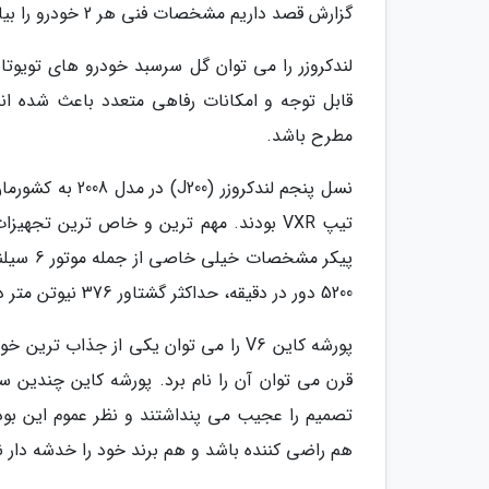
گزارش قصد داریم مشخصات فنی هر 2 خودرو را بیان کنیم تا بتوانید انتخاب بهتری برای خرید داشته باشید.
لندکروزر را می توان گل سرسبد خودرو های تویوت
قابل توجه و امکانات رفاهی متعدد باعث شده اند ت
مطرح باشد.
5200 دور در دقیقه، حداکثر گشتاور 376 نیوتن متر در 3800 دور در دقیقه، جعبه دنده 5 دنده اتوماتیک تیپ ترونیک است.
پورشه کاین V6 را می توان یکی از جذا
هم راضی کننده باشد و هم برند خود را خدشه دار ن