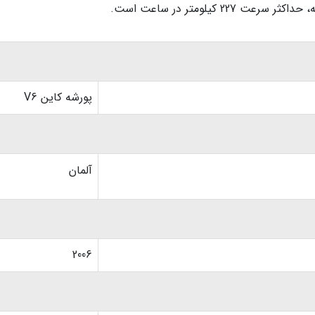
پورشه کاین V6
آلمان
2006