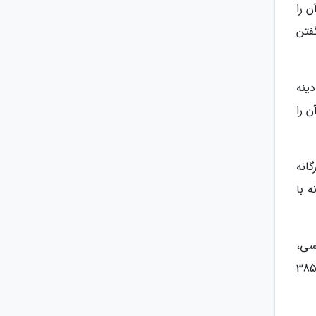
ن را
فتن
ینه
 را
انه
گانه با
ور 6 سیلندر 24 سوپاپه، حجم موتور 3600 سی سی،
 موتور تنفس طبیعی، انتقال نیرو دو دیفرانسیل، حداکثر قدرت 290 اسب بخار در 6200 دور در دقیقه، حداکثر گشتاور 385