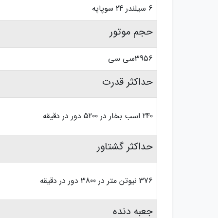
6 سیلندر 24 سوپاپه
حجم موتور
3956سی سی
حداکثر قدرت
240 اسب بخار در 5200 دور در دقیقه
حداکثر گشتاور
376 نیوتن متر در 3800 دور در دقیقه
جعبه دنده