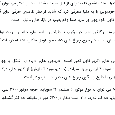
سئله ای است، زیرا ابعاد ماشین تا حدودی از قبل تعریف شده است و کمتر می توان آ
ودرویی را به دنیا معرفی کرد که شاید از نظر ظاهری حرفی برای گ
 کاین خودرویی پر سرو صدا وکم رقیب در بازار های دنیای است.
رم متورم گلگیر عقب در ترکیب با طراحی ساده نمای جانبی سرعت نهاد
ر نمای عقب هم طرح چراغ های کشیده و طویل ماکان، اشتباه دریافت آن
ی های اگزوز قابل تمیز است. خروجی های دایره ای شکل و چهارگ
مخصوص مدل های قدرتمند شش سیلندر هستند و نمونه 2 لیتری چهار سیلندر (خودرو مورد آزمایش) از اگزوز های دو
ایی با طرح و الگوی چراغ های خطر عقب برخودار است.
از جمله مشخصات موتور و پیشرانه پورشه کاین V6 می توان به نوع موت
تنفس