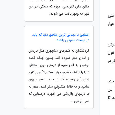
مکان های تفریحی، موزه که همگی در این
شهر به وفور یافت می شوند.
فنی
یار
آشنایی با دیدنی ترین مناطق دنیا که باید
در لیست سفرتان باشند
 های 6 سیلندر آن تیپ GXR و نسخه های 8 سیلندرش
گردشگران به شهرهای مشهوری مثل پاریس
ن خودرو غول
و لندن سفر نموده اند. بدون اینکه قصد
ی سی، حداکثر قدرت 240 اسب بخار در
توهین به این مورد از دیدنی ترین مناطق
دنیا را داشته باشیم، بهتر است یادآوری کنیم
زمان آن رسیده که از حباب سفر بیرون
بلند
بیایید و به نقاط متفاوتی سفر کنید. سفر به
S را گرفت، بسیاری این
ما درسهای باارزشی می آموزد؛ درسهایی که
نه می تواند یک SUV فراوری کند تا
نمی توانیم...