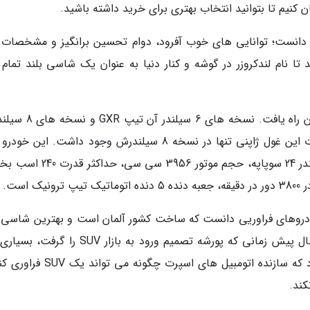
ا دانست؛ توانایی های خوب آفرود، دوام تحسین برانگیز و مشخصات 
ا نام لندکروزر در گوشه و کنار دنیا به عنوان یک شاسی بلند تمام ع
نسل پنجم لندکروزر (J200) در مدل 2008 به کشورمان راه یافت. نسخه
تیپ VXR بودند. مهم ترین و خاص ترین تجهیزات این غول ژاپنی تنها در نسخه 8 سیلندرش وجود داشت. ای
پیکر مشخصات خیلی خاصی از جمله موتور 6 سیلندر 24 سوپاپه، حجم موتور 3956 س
ب ترین خودروهای فراوریی دانست که ساخت کشور آلمان است و بهترین شاسی 
قرن می توان آن را نام برد. پورشه کاین چندین سال پیش زمانی که پورشه تصمیم ورود به بازار UV
تصمیم را عجیب می پنداشتند و نظر عموم این بود که سازنده اتومبیل های اسپرت چگو
کند.