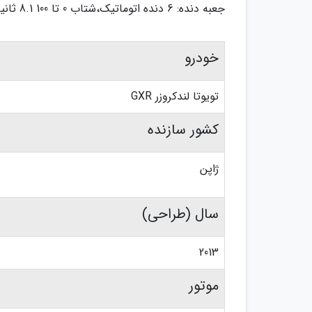
جعبه دنده: 6 دنده اتوماتیک،شتاب 0 تا 100 8.1 ثانیه، حداکثر سرعت 227 کیلومتر در ساعت است.
خودرو
تویوتا لندکروزر GXR
کشور سازنده
ژاپن
سال (طراحی)
2013
موتور