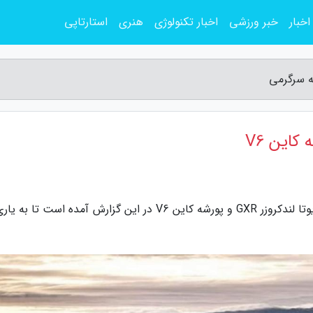
اخبار
خبر ورزشی
اخبار تکنولوژی
هنری
استارتاپی
به گزارش مجله سرگرمی، مشخصات فنی خودرو تویوتا لندکروزر GXR و پورشه کاین V6 در این گزارش آمده است ت