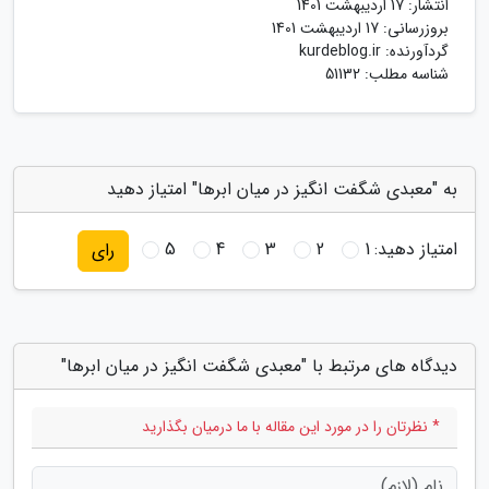
انتشار:
17 اردیبهشت 1401
بروزرسانی:
17 اردیبهشت 1401
گردآورنده:
kurdeblog.ir
شناسه مطلب: 51132
به "معبدی شگفت انگیز در میان ابرها" امتیاز دهید
امتیاز دهید:
1
2
3
4
5
رای
دیدگاه های مرتبط با "معبدی شگفت انگیز در میان ابرها"
* نظرتان را در مورد این مقاله با ما درمیان بگذارید