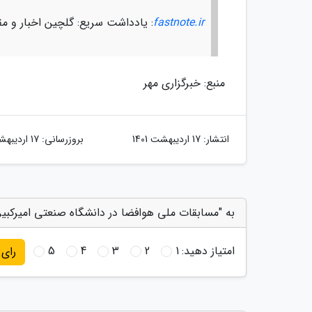
fastnote.ir
: یادداشت سریع: گلچین اخبار و مق
منبع: خبرگزاری مهر
انتشار:
17 اردیبهشت 1401
بروزرسانی:
17 اردیبهشت 1401
به "مسابقات ملی هوافضا در دانشگاه صنعتی امیرکبیر 
امتیاز دهید:
1
2
3
4
5
رای