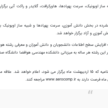
ابقات ملی هوافضا در 5 لیگ شبیه ساز اویونیک، سرعت پهپادها، هاورکرافت، گلایدر و راکت آبی برگز
شرده در بخش دانش آموزی، سرعت پهپادها و شبیه ساز اویونیک ب
آموزی و آزاد برگزار خواهد شد.
از سال 1386 تاکنون با هدف افزایش سطح اطلاعات دانشجویان و دانش آموزان و معرفی رشته ه
این رشته هر ساله به میزبانی دانشکده مهندسی هوافضا دانشگاه صن
نتایج نهایی و معرفی تیم های برتر در مراسم اختتامیه که 15 اردیبهشت ماه برگزار می شود، اعلام خواهد شد. علاق