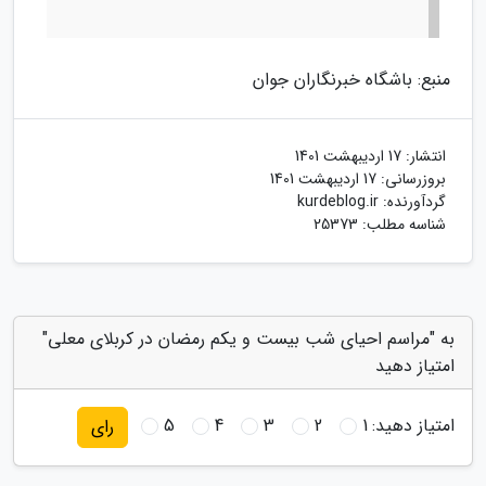
منبع: باشگاه خبرنگاران جوان
انتشار:
17 اردیبهشت 1401
بروزرسانی:
17 اردیبهشت 1401
گردآورنده:
kurdeblog.ir
شناسه مطلب: 25373
به "مراسم احیای شب بیست و یکم رمضان در کربلای معلی"
امتیاز دهید
امتیاز دهید:
1
2
3
4
5
رای